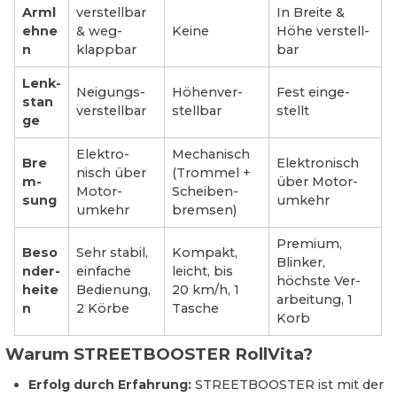
Arml
ver­stell­bar
In Breite &
ehne
& weg­
Keine
Höhe ver­stell­
n
klapp­bar
bar
Lenk­
Neigungs­
Höhen­ver­
Fest einge­
stan
ver­stell­bar
stell­bar
stellt
ge
Elek­tro­
Mecha­nisch
Bre
Elek­tro­nisch
nisch über
(Trommel +
m­
über Motor­
Motor­
Scheiben­
sung
umkehr
umkehr
bremsen)
Premium,
Beso
Sehr stabil,
Kompakt,
Blinker,
n­der­
einfache
leicht, bis
höchste Ver­
heite
Bedienung,
20 km/h, 1
arbei­tung, 1
n
2 Körbe
Tasche
Korb
Warum STREETBOOSTER RollVita?
Erfolg durch Erfahrung:
STREETBOOSTER ist mit der