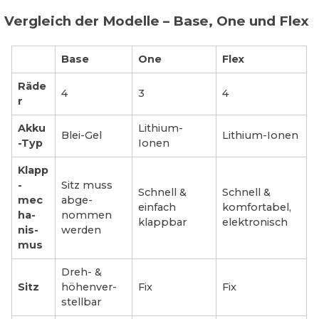
Vergleich der Modelle – Base, One und Flex
Base
One
Flex
Räde
4
3
4
r
Akku
Lithium-
Blei-Gel
Lithium-Ionen
-Typ
Ionen
Klapp
-
Sitz muss
Schnell &
Schnell &
mec
abge­
einfach
komfortabel,
ha­
nommen
klapp­bar
elek­tro­nisch
nis­
werden
mus
Dreh- &
Sitz
höhen­ver­
Fix
Fix
stell­bar