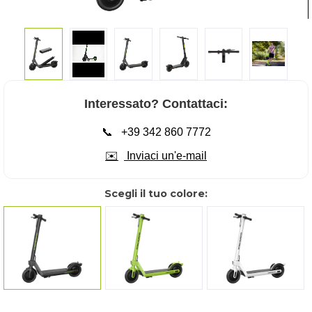
Interessato? Contattaci:
📞
+39 342 860 7772
✉️
Inviaci un'e-mail
Scegli il tuo colore:
mattschwarz
grün
lunaweiß