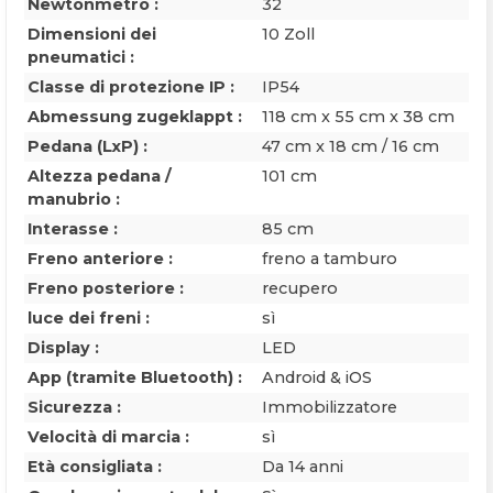
Newtonmetro :
32
Dimensioni dei
10 Zoll
pneumatici :
Classe di protezione IP :
IP54
Abmessung zugeklappt :
118 cm x 55 cm x 38 cm
Pedana (LxP) :
47 cm x 18 cm / 16 cm
Altezza pedana /
101 cm
manubrio :
Interasse :
85 cm
Freno anteriore :
freno a tamburo
Freno posteriore :
recupero
luce dei freni :
sì
Display :
LED
App (tramite Bluetooth) :
Android & iOS
Sicurezza :
Immobilizzatore
Velocità di marcia :
sì
Età consigliata :
Da 14 anni