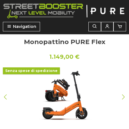
nuto principale
Navigation
Monopattino PURE Flex
1.149,00 €
Salta la galleria di immagini
Senza spese di spedizione