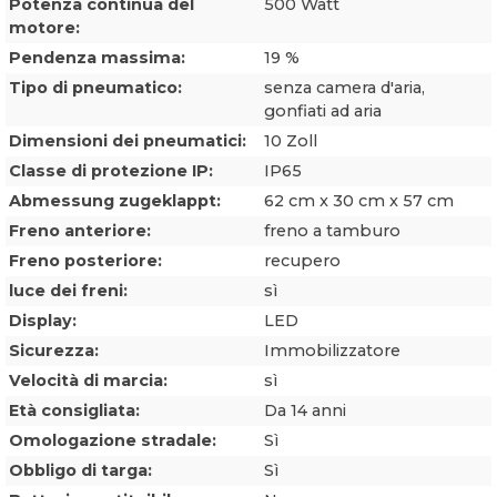
Potenza continua del
500 Watt
motore:
Pendenza massima:
19 %
Tipo di pneumatico:
senza camera d'aria,
gonfiati ad aria
Dimensioni dei pneumatici:
10 Zoll
Classe di protezione IP:
IP65
Abmessung zugeklappt:
62 cm x 30 cm x 57 cm
Freno anteriore:
freno a tamburo
Freno posteriore:
recupero
luce dei freni:
sì
Display:
LED
Sicurezza:
Immobilizzatore
Velocità di marcia:
sì
Età consigliata:
Da 14 anni
Omologazione stradale:
Sì
Obbligo di targa:
Sì