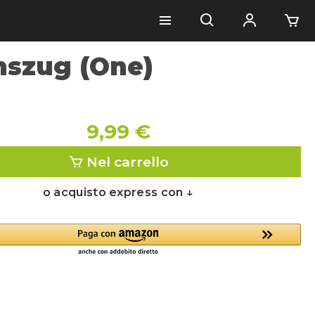
szug (One)
9,99 €
Nel carrello
o acquisto express con ↓